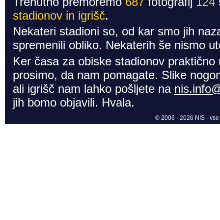
Trenutno premoremo
687
fotografij
124
stadionov in igrišč
.
Nekateri stadioni so, od kar smo jih naza
spremenili obliko. Nekaterih še nismo ute
Ker časa za obiske stadionov praktično
prosimo, da nam pomagate. Slike nogom
ali igrišč nam lahko pošljete na
nis.info
jih bomo objavili. Hvala.
© 2006 - 2026 NIS - vse