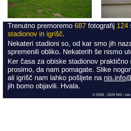
Trenutno premoremo
687
fotografij
124
stadionov in igrišč
.
Nekateri stadioni so, od kar smo jih naza
spremenili obliko. Nekaterih še nismo ute
Ker časa za obiske stadionov praktično
prosimo, da nam pomagate. Slike nogom
ali igrišč nam lahko pošljete na
nis.info
jih bomo objavili. Hvala.
© 2006 - 2026 NIS - vse