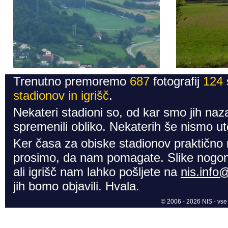
Trenutno premoremo
687
fotografij
124
stadionov in igrišč
.
Nekateri stadioni so, od kar smo jih naza
spremenili obliko. Nekaterih še nismo ute
Ker časa za obiske stadionov praktično
prosimo, da nam pomagate. Slike nogom
ali igrišč nam lahko pošljete na
nis.info
jih bomo objavili. Hvala.
© 2006 - 2026 NIS - vse