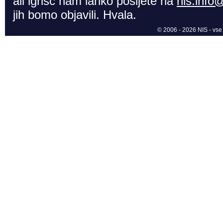
ali igrišč nam lahko pošljete na
nis.info
jih bomo objavili. Hvala.
© 2006 - 2026 NIS - vse