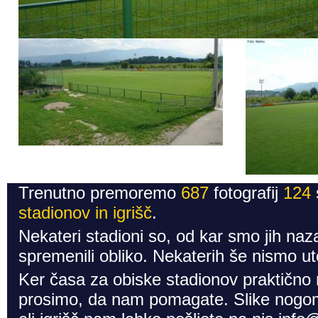
Trenutno premoremo
687
fotografij
124
stadionov in igrišč
.
Nekateri stadioni so, od kar smo jih naza
spremenili obliko. Nekaterih še nismo ute
Ker časa za obiske stadionov praktično
prosimo, da nam pomagate. Slike nogom