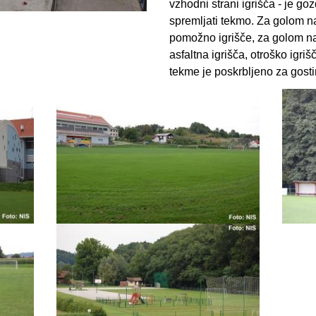
vzhodni strani igrišča - je go
spremljati tekmo. Za golom na
pomožno igrišče, za golom na
asfaltna igrišča, otroško igriš
tekme je poskrbljeno za gost