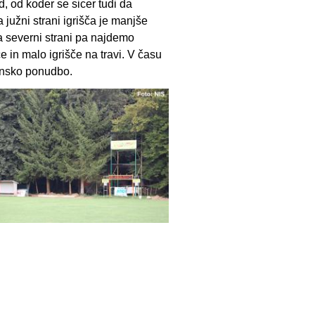
zd, od koder se sicer tudi da
 južni strani igrišča je manjše
 severni strani pa najdemo
če in malo igrišče na travi. V času
insko ponudbo.