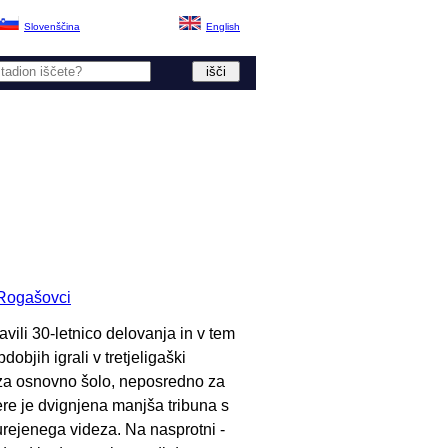
Slovenščina
English
Rogašovci
vili 30-letnico delovanja in v tem
objih igrali v tretjeligaški
 za osnovno šolo, neposredno za
re je dvignjena manjša tribuna s
urejenega videza. Na nasprotni -