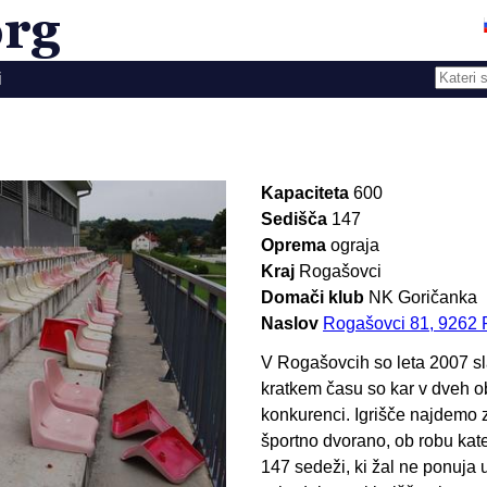
i
Kapaciteta
600
Sedišča
147
Oprema
ograja
Kraj
Rogašovci
Domači klub
NK Goričanka
Naslov
Rogašovci 81, 9262 
V Rogašovcih so leta 2007 sla
kratkem času so kar v dveh obd
konkurenci. Igrišče najdemo
športno dvorano, ob robu kate
147 sedeži, ki žal ne ponuja 