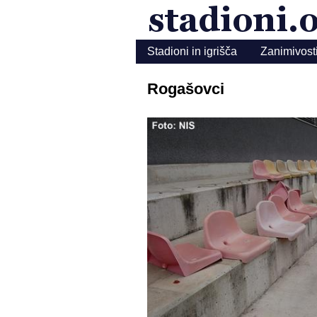
Stadioni in igrišča
Zanimivost
Rogašovci